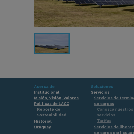
Acerca de
Soluciones
Institucional
Servicios
Misión, Visión, Valores
Servicios de termin
Políticas de LACC
de cargas
Reporte de
Conozca nuestros
Sostenibilidad
servicios
Tarifas
Historial
Uruguay
Servicios de libera
de carga particular