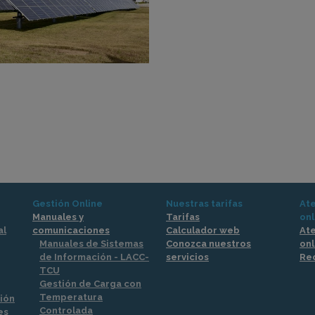
Gestión Online
Nuestras tarifas
Ate
Manuales y
Tarifas
onl
al
comunicaciones
Calculador web
Ate
Manuales de Sistemas
Conozca nuestros
onl
de Información - LACC-
servicios
Re
TCU
Gestión de Carga con
Temperatura
ción
Controlada
es