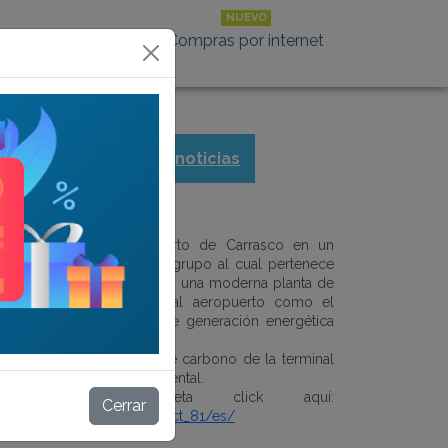
ión al cliente online
Compras por internet
Volver a noticias
ica
e transformar al Aeropuerto de Carrasco en un
nte, Corporación América, grupo al cual pertenece
e la terminal aérea, inauguró una moderna planta de
. La instalación posiciona al aeropuerto como el
 cuenta con un sistema de generación energética
gético redujo la huella de carbono de la terminal
rtificación de gestión ambiental.
 noticia completa click aquí:
Cerrar
co.com.uy/sala-de-prensa/ct_81/es/