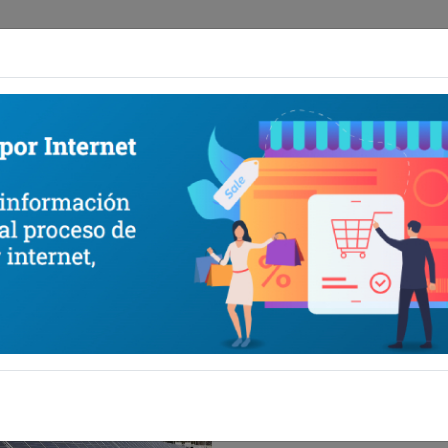
e
Soluciones
Gestión Online
Nuestras tarifas
Atenc
ta de generación solar fotovolta
Ratificando su compromiso d
espacio energéticamente eficie
Puerta del Sur, concesionaria d
generación solar fotovoltaica
primero en Latinoamérica, que
propio.
La implementación de plan ener
aérea y le permitió obtener la ce
Para acceder a la
http://www.aeropuertodecarras