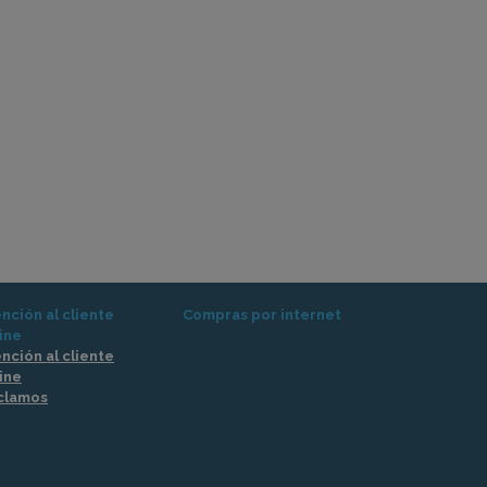
nción al cliente
Compras por internet
ine
nción al cliente
ine
clamos