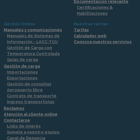
Documentacion relevante
Certificaciones &
Habilitaciones
Gestión Online
Nuestras tarifas
Manuales y comunicaciones
Tarifas
Manuales de Sistemas de
Calculador web
Información - LACC-TCU
Conozca nuestros servicios
Gestión de Carga con
Temperatura Controlada
Guías de carga
Gestión de carga
Importaciones
Exportaciones
Gestión de consultas
Aeropuerto libre
Contrato de transporte
Ingreso transportistas
Reclamos
Atención al cliente online
Contactarse
Links de interés
Sumate a nuestro equipo
Canal de Denuncia