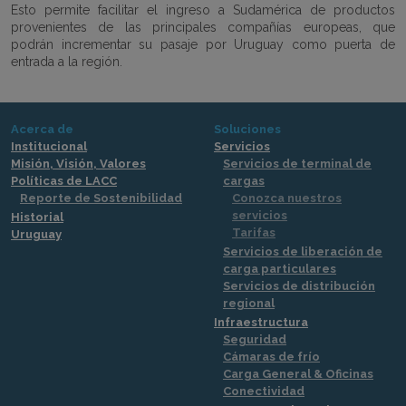
Esto permite facilitar el ingreso a Sudamérica de productos
provenientes de las principales compañías europeas, que
podrán incrementar su pasaje por Uruguay como puerta de
entrada a la región.
Acerca de
Soluciones
Institucional
Servicios
Misión, Visión, Valores
Servicios de terminal de
Políticas de LACC
cargas
Reporte de Sostenibilidad
Conozca nuestros
servicios
Historial
Tarifas
Uruguay
Servicios de liberación de
carga particulares
Servicios de distribución
regional
Infraestructura
Seguridad
Cámaras de frío
Carga General & Oficinas
Conectividad