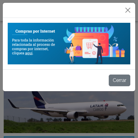
06/11/2018
LATAM Cargo y MVD Free Airport
inauguran ruta aérea
Volver a noticias
Cerrar